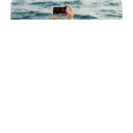
Trivsel
Vi har som mål at du som elev skal oppleve at du